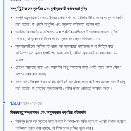
সম্পূর্ণ ইন্টারফেস পুনর্গঠন এবং যুগান্তকারী কর্মক্ষমতা বৃদ্ধি
সম্পূর্ণ নতুন ডিজাইন এবং উন্নত নেভিগেশন সহ ইউজার ইন্টারফেসের আমূল পরিবর্তন
করা হয়েছে, যা একটি আধুনিক এবং স্বজ্ঞাত অভিজ্ঞতা প্রদান করে।
প্ল্যাটফর্মের সামগ্রিক কর্মক্ষমতা এবং প্রতিক্রিয়াশীলতা উল্লেখযোগ্যভাবে বৃদ্ধি
পেয়েছে, যা ব্যবহারকারীদের আরও দ্রুত এবং মসৃণ অভিজ্ঞতা দেবে।
ব্যবহারকারীদের ব্যক্তিগত পছন্দ এবং ব্যবহারের প্যাটার্নের উপর ভিত্তি করে
ব্যক্তিগতকৃত অ্যাপ সুপারিশের জন্য এআই-চালিত অ্যালগরিদম বাস্তবায়ন করা
হয়েছে।
চোখের আরামের জন্য এবং ব্যাটারির আয়ু বাড়ানোর জন্য একটি নতুন "ডার্ক মোড"
অপশন যোগ করা হয়েছে।
বাংলা এবং ইংরেজি উভয় ভাষায় প্ল্যাটফর্ম ব্যবহারের জন্য মাল্টি-ল্যাংগুয়েজ সাপোর্ট চালু
করা হয়েছে, যা বৃহত্তর ব্যবহারকারী গোষ্ঠীর কাছে পৌঁছাতে সাহায্য করবে।
1.8.0
2026-02-25
বিষয়বস্তু সম্প্রসারণ এবং অনুসন্ধান পদ্ধতির পরিমার্জন
বিভিন্ন শিক্ষাগত স্তরের জন্য উপযোগী শিক্ষা-সম্পর্কিত অ্যাপের একটি বিশাল সংগ্রহ
প্ল্যাটফর্মে যুক্ত করা হয়েছে, যা শিক্ষামূলক চাহিদা পূরণ করে।