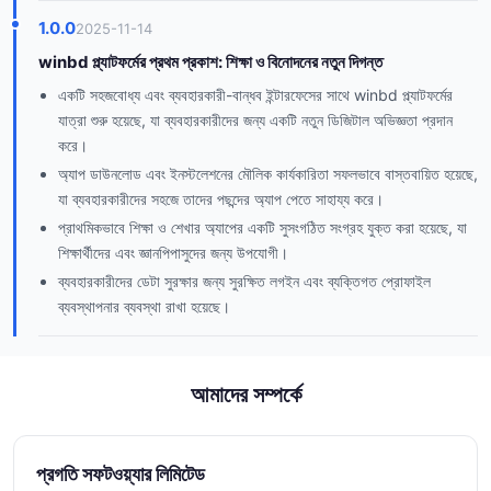
1.0.0
2025-11-14
winbd প্ল্যাটফর্মের প্রথম প্রকাশ: শিক্ষা ও বিনোদনের নতুন দিগন্ত
একটি সহজবোধ্য এবং ব্যবহারকারী-বান্ধব ইন্টারফেসের সাথে winbd প্ল্যাটফর্মের
যাত্রা শুরু হয়েছে, যা ব্যবহারকারীদের জন্য একটি নতুন ডিজিটাল অভিজ্ঞতা প্রদান
করে।
অ্যাপ ডাউনলোড এবং ইনস্টলেশনের মৌলিক কার্যকারিতা সফলভাবে বাস্তবায়িত হয়েছে,
যা ব্যবহারকারীদের সহজে তাদের পছন্দের অ্যাপ পেতে সাহায্য করে।
প্রাথমিকভাবে শিক্ষা ও শেখার অ্যাপের একটি সুসংগঠিত সংগ্রহ যুক্ত করা হয়েছে, যা
শিক্ষার্থীদের এবং জ্ঞানপিপাসুদের জন্য উপযোগী।
ব্যবহারকারীদের ডেটা সুরক্ষার জন্য সুরক্ষিত লগইন এবং ব্যক্তিগত প্রোফাইল
ব্যবস্থাপনার ব্যবস্থা রাখা হয়েছে।
আমাদের সম্পর্কে
প্রগতি সফটওয়্যার লিমিটেড