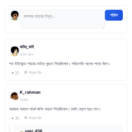
পাঠান
করিম_ভাই
4 দিন আগে
গত উইকেন্ডে শহরের বাইরে ঘুরতে গিয়েছিলাম। পরিবেশটা অনেক শান্ত ছিল।
💬 উত্তর দিন
♥ 22
K_rahman
গতকাল
আজকে সকালে পার্কে জগিং করতে গিয়েছিলাম। মনটা ফ্রেশ হয়ে গেল।
💬 উত্তর দিন
♥ 35
user_456