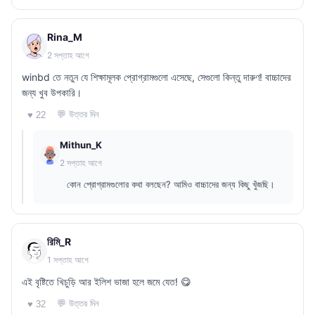
Rina_M
2 সপ্তাহ আগে
winbd তে নতুন যে শিক্ষামূলক প্রোগ্রামগুলো এসেছে, সেগুলো কিন্তু দারুণ! বাচ্চাদের
জন্য খুব উপকারি।
💬 উত্তর দিন
♥ 22
Mithun_K
2 সপ্তাহ আগে
কোন প্রোগ্রামগুলোর কথা বলছেন? আমিও বাচ্চাদের জন্য কিছু খুঁজছি।
রিমি_R
1 সপ্তাহ আগে
এই বৃষ্টিতে খিচুড়ি আর ইলিশ ভাজা হলে জমে যেত! 😋
💬 উত্তর দিন
♥ 32