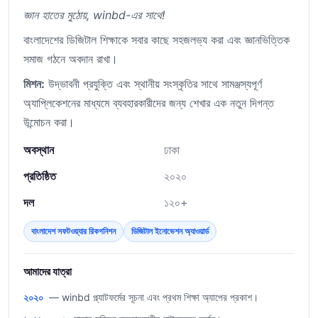
জ্ঞান হাতের মুঠোয়, winbd-এর সাথে!
বাংলাদেশের ডিজিটাল শিক্ষাকে সবার কাছে সহজলভ্য করা এবং জ্ঞানভিত্তিক
সমাজ গঠনে অবদান রাখা।
মিশন:
উদ্ভাবনী প্রযুক্তি এবং স্থানীয় সংস্কৃতির সাথে সামঞ্জস্যপূর্ণ
অ্যাপ্লিকেশনের মাধ্যমে ব্যবহারকারীদের জন্য শেখার এক নতুন দিগন্ত
উন্মোচন করা।
অবস্থান
ঢাকা
প্রতিষ্ঠিত
২০২০
দল
১২০+
বাংলাদেশ সফটওয়্যার রিকগনিশন
ডিজিটাল ইনোভেশন অ্যাওয়ার্ড
আমাদের যাত্রা
২০২০
— winbd প্ল্যাটফর্মের সূচনা এবং প্রথম শিক্ষা অ্যাপের প্রকাশ।