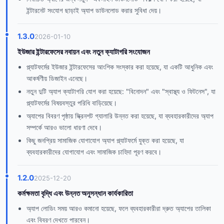
ইন্টারনেট সংযোগ ছাড়াই অ্যাপ ডাউনলোড করার সুবিধা দেয়।
1.3.0
2026-01-10
ইউজার ইন্টারফেসের নবায়ন এবং নতুন ক্যাটাগরি সংযোজন
প্ল্যাটফর্মের ইউজার ইন্টারফেসের আংশিক সংস্কার করা হয়েছে, যা একটি আধুনিক এবং
আকর্ষণীয় ডিজাইন এনেছে।
নতুন দুটি অ্যাপ ক্যাটাগরি যোগ করা হয়েছে: "বিনোদন" এবং "স্বাস্থ্য ও ফিটনেস", যা
প্ল্যাটফর্মের বিষয়বস্তুর পরিধি বাড়িয়েছে।
অ্যাপের বিবরণ পৃষ্ঠায় স্ক্রিনশট গ্যালারি উন্নত করা হয়েছে, যা ব্যবহারকারীদের অ্যাপ
সম্পর্কে আরও ভালো ধারণা দেবে।
কিছু জনপ্রিয় সামাজিক যোগাযোগ অ্যাপ প্ল্যাটফর্মে যুক্ত করা হয়েছে, যা
ব্যবহারকারীদের যোগাযোগ এবং সামাজিক চাহিদা পূরণ করবে।
1.2.0
2025-12-20
কর্মক্ষমতা বৃদ্ধি এবং উন্নত অনুসন্ধান কার্যকারিতা
অ্যাপ লোডিং সময় আরও কমানো হয়েছে, ফলে ব্যবহারকারীরা দ্রুত অ্যাপের তালিকা
এবং বিবরণ দেখতে পারবেন।