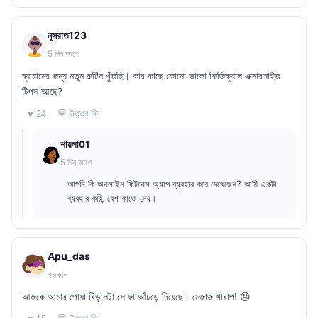
নুসরাত123
5 দিন আগে
ব্যায়ামের জন্য নতুন রুটিন খুঁজছি। কার কাছে কোনো ভালো ফিজিক্যাল এক্সারসাইজ
টিপস আছে?
💬 উত্তর দিন
♥ 24
শায়লা01
5 দিন আগে
আপনি কি অনলাইন ফিটনেস অ্যাপ ব্যবহার করে দেখেছেন? আমি একটা
ব্যবহার করি, বেশ কাজে দেয়।
Apu_das
গতকাল
আজকে আমার পোষা বিড়ালটা সোফা আঁচড়ে দিয়েছে। মেজাজ খারাপ! 😠