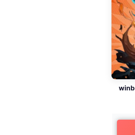
winbd 