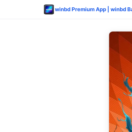
winbd Premium App | winbd Ban