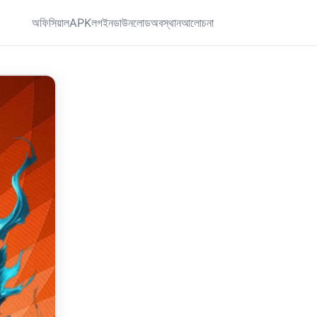
অফিসিয়াল
APK
লগইন
ডাউনলোড
অবস্থান
আলোচনা