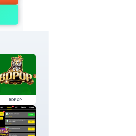
BDPOP