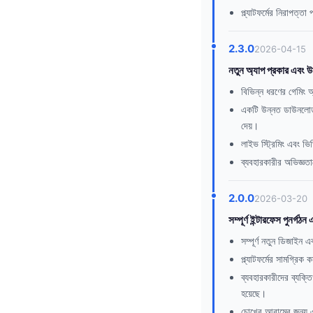
প্ল্যাটফর্মের নিরাপত্
2.3.0
2026-04-15
নতুন অ্যাপ প্রকার এবং 
বিভিন্ন ধরণের গেমিং 
একটি উন্নত ডাউনলোড 
দেয়।
লাইভ স্ট্রিমিং এবং ভি
ব্যবহারকারীর অভিজ্ঞ
2.0.0
2026-03-20
সম্পূর্ণ ইন্টারফেস পুনর্গঠন 
সম্পূর্ণ নতুন ডিজাইন
প্ল্যাটফর্মের সামগ্রিক
ব্যবহারকারীদের ব্যক্ত
হয়েছে।
চোখের আরামের জন্য এ