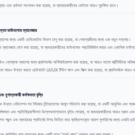
তা প্যাচ এবং দুর্বলতা সংশোধন করা হয়েছে, যা ব্যবহারকারীদের ডেটাকে আরও সুরক্ষিত রাখে।
উন্নত ডাউনলোড ম্যানেজার
অ্যাপের জন্য একটি ডেডিকেটেড বিভাগ চালু করা হয়েছে, যা গেমপ্রেমীদের জন্য এক নতুন গন্তব্য।
ম্যানেজার যোগ করা হয়েছে, যা ব্যবহারকারীদের ডাউনলোড পজ/রিজিউম করার এবং একাধিক ডাউনল
ডিও প্লেব্যাক অ্যাপের জন্য প্ল্যাটফর্মের অপ্টিমাইজেশন করা হয়েছে, যা আরও ভালো মাল্টিমিডিয়া অভিজ
তাকে আরও উন্নত করতে ছোটখাটো UI/UX টিউন আপ এবং ফিক্স করা হয়েছে, যা প্ল্যাটফর্মকে আরও ব
এবং যুগান্তকারী কর্মক্ষমতা বৃদ্ধি
 এবং উন্নত নেভিগেশন সহ ইউজার ইন্টারফেসের আমূল পরিবর্তন করা হয়েছে, যা একটি আধুনিক এবং স্বজ
 কর্মক্ষমতা এবং প্রতিক্রিয়াশীলতা উল্লেখযোগ্যভাবে বৃদ্ধি পেয়েছে, যা ব্যবহারকারীদের আরও দ্রুত এ
িগত পছন্দ এবং ব্যবহারের প্যাটার্নের উপর ভিত্তি করে ব্যক্তিগতকৃত অ্যাপ সুপারিশের জন্য এআই-চা
বং ব্যাটারির আয়ু বাড়ানোর জন্য একটি নতুন "ডার্ক মোড" অপশন যোগ করা হয়েছে।