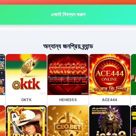
এখনই নিবন্ধন করুন
অন্যান্য জনপ্রিয় ব্র্যান্ড
OKTK
HEHE555
ACE444