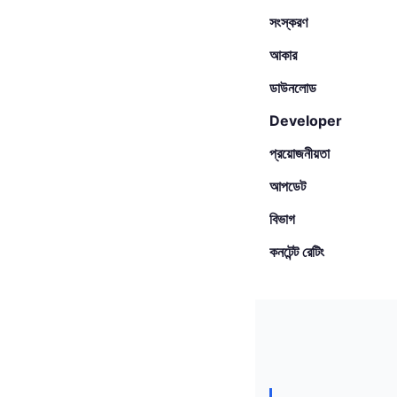
সংস্করণ
আকার
ডাউনলোড
Developer
প্রয়োজনীয়তা
আপডেট
বিভাগ
কনটেন্ট রেটিং