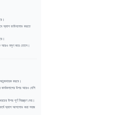
করে।
নভাবে অ্যাপ ডাউনলোড করতে
করে।
্মকে আরও মসৃণ করে তোলে।
 আনন্দদায়ক করবে।
াইন কার্যকলাপের উপর আরও বেশি
র উপর পূর্ণ নিয়ন্ত্রণ দেয়।
যাটফর্মে অ্যাপ আপলোড করা সহজ