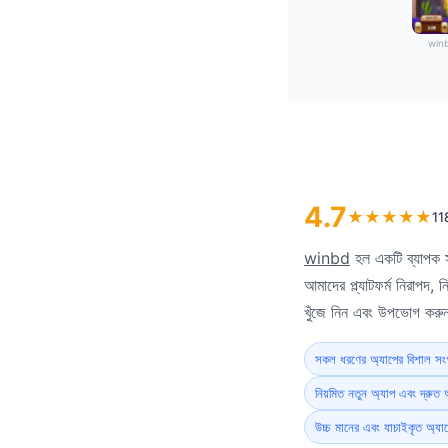
winb
4.7
★
★
★
★
★
11
winbd
হল একটি ব্যাপক স
আমাদের প্ল্যাটফর্ম নিরাপদ
খুঁজে নিন এবং উপভোগ করুন
সকল ধরণের অ্যাপের বিশাল সংগ্
নিয়মিত নতুন অ্যাপ এবং দ্রুত
উচ্চ মানের এবং যাচাইকৃত অ্যা