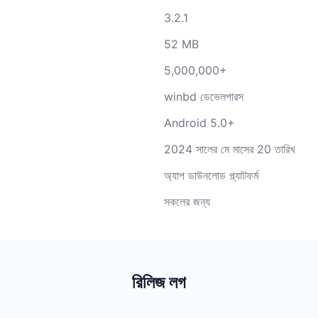
3.2.1
52 MB
5,000,000+
winbd ডেভেলপারস
Android 5.0+
2024 সালের মে মাসের 20 তারিখ
অ্যাপ ডাউনলোড প্ল্যাটফর্ম
সকলের জন্য
রিলিজ লগ