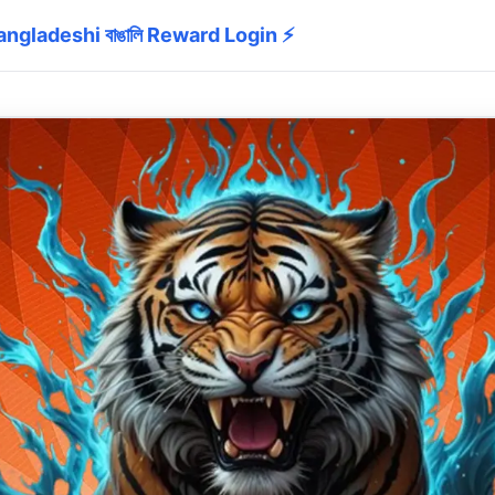
gladeshi বাঙালি Reward Login ⚡