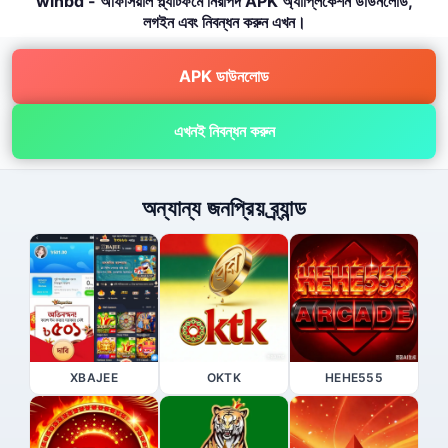
winbd - অফিসিয়াল প্ল্যাটফর্মে নিরাপদ APK অ্যাপ্লিকেশন ডাউনলোড,
লগইন এবং নিবন্ধন করুন এখন।
APK ডাউনলোড
এখনই নিবন্ধন করুন
অন্যান্য জনপ্রিয় ব্র্যান্ড
XBAJEE
OKTK
HEHE555