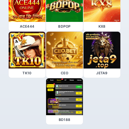
ACE444
BDPOP
KX8
TK10
CEO
JETA9
BD188