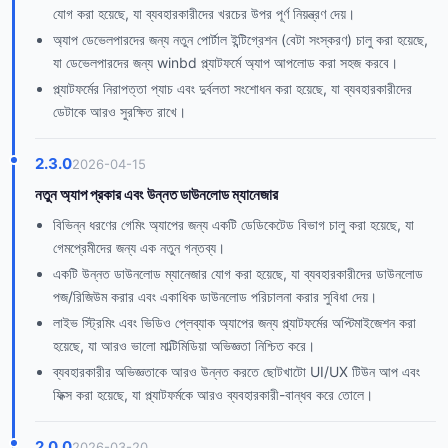
যোগ করা হয়েছে, যা ব্যবহারকারীদের খরচের উপর পূর্ণ নিয়ন্ত্রণ দেয়।
অ্যাপ ডেভেলপারদের জন্য নতুন পোর্টাল ইন্টিগ্রেশন (বেটা সংস্করণ) চালু করা হয়েছে,
যা ডেভেলপারদের জন্য winbd প্ল্যাটফর্মে অ্যাপ আপলোড করা সহজ করবে।
প্ল্যাটফর্মের নিরাপত্তা প্যাচ এবং দুর্বলতা সংশোধন করা হয়েছে, যা ব্যবহারকারীদের
ডেটাকে আরও সুরক্ষিত রাখে।
2.3.0
2026-04-15
নতুন অ্যাপ প্রকার এবং উন্নত ডাউনলোড ম্যানেজার
বিভিন্ন ধরণের গেমিং অ্যাপের জন্য একটি ডেডিকেটেড বিভাগ চালু করা হয়েছে, যা
গেমপ্রেমীদের জন্য এক নতুন গন্তব্য।
একটি উন্নত ডাউনলোড ম্যানেজার যোগ করা হয়েছে, যা ব্যবহারকারীদের ডাউনলোড
পজ/রিজিউম করার এবং একাধিক ডাউনলোড পরিচালনা করার সুবিধা দেয়।
লাইভ স্ট্রিমিং এবং ভিডিও প্লেব্যাক অ্যাপের জন্য প্ল্যাটফর্মের অপ্টিমাইজেশন করা
হয়েছে, যা আরও ভালো মাল্টিমিডিয়া অভিজ্ঞতা নিশ্চিত করে।
ব্যবহারকারীর অভিজ্ঞতাকে আরও উন্নত করতে ছোটখাটো UI/UX টিউন আপ এবং
ফিক্স করা হয়েছে, যা প্ল্যাটফর্মকে আরও ব্যবহারকারী-বান্ধব করে তোলে।
2.0.0
2026-03-20