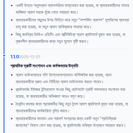
একটি উন্নত অনুসন্ধান অ্যালগরিদম বাস্তবায়ন করা হয়েছে, যা ব্যবহারকারীদের তাদের
কাঙ্ক্ষিত অ্যাপ সহজে খুঁজে পেতে সহায়তা করে।
ব্যবহারকারীদের পছন্দের উপর ভিত্তি করে নতুন "সম্পর্কিত অ্যাপস" সুপারিশের ব্যবস্থা
চালু করা হয়েছে, যা নতুন অ্যাপ আবিষ্কারে সাহায্য করে।
কিছু জনপ্রিয় ভিডিও এডিটিং এবং মাল্টিমিডিয়া অ্যাপ প্ল্যাটফর্মে যুক্ত করা হয়েছে, যা
সৃজনশীল ব্যবহারকারীদের জন্য নতুন সুযোগ সৃষ্টি করবে।
1.1.0
2025-12-01
প্রাথমিক ত্রুটি সংশোধন এবং কর্মক্ষমতার উন্নতি
অ্যাপ ডাউনলোডের গতি উল্লেখযোগ্যভাবে অপ্টিমাইজ করা হয়েছে, যাতে
ব্যবহারকারীরা দ্রুত এবং নির্বিঘ্নে অ্যাপ ডাউনলোড করতে পারেন।
প্ল্যাটফর্মের ইউজার ইন্টারফেসে পাওয়া কিছু ছোটখাটো ত্রুটি সফলভাবে সংশোধন করা
হয়েছে, যা ব্যবহারকারীর অভিজ্ঞতা আরও মসৃণ করে।
দৈনন্দিন কাজের জন্য প্রয়োজনীয় কিছু নতুন টুলস অ্যাপ প্ল্যাটফর্মে যুক্ত করা হয়েছে, যা
ব্যবহারকারীদের কার্যকারিতা বৃদ্ধি করবে।
ব্যবহারকারীদের মতামত এবং পরামর্শ সংগ্রহের জন্য একটি নতুন "প্রতিক্রিয়া
জানানোর" বিভাগ যোগ করা হয়েছে, যা প্ল্যাটফর্মের ভবিষ্যৎ উন্নয়নে সহায়তা করবে।