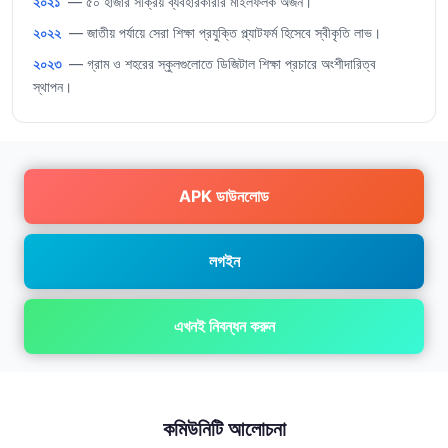
২০২১
— ৫০ হাজার সক্রিয় ব্যবহারকারীর মাইলফলক অর্জন।
২০২২
— জাতীয় পর্যায়ে সেরা শিক্ষা প্রযুক্তি প্ল্যাটফর্ম হিসেবে স্বীকৃতি লাভ।
২০২৩
— গ্রাম ও শহরের স্কুলগুলোতে ডিজিটাল শিক্ষা প্রচারে অংশীদারিত্ব
স্থাপন।
APK ডাউনলোড
লগইন
এখনই নিবন্ধন করুন
কমিউনিটি আলোচনা