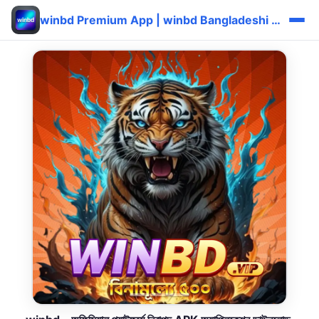
winbd Premium App | winbd Bangladeshi বাঙালি Reward Login ⚡