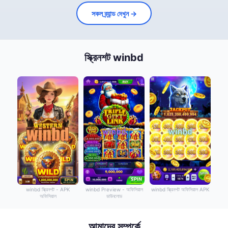
সকল ব্র্যান্ড দেখুন →
স্ক্রিনশট winbd
winbd স্ক্রিনশট - APK
winbd Preview - অফিসিয়াল
winbd স্ক্রিনশট অফিসিয়াল APK
অফিসিয়াল
ডাউনলোড
আমাদের সম্পর্কে