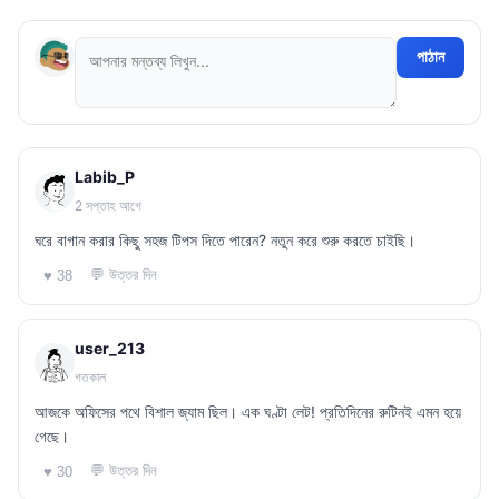
পাঠান
Labib_P
2 সপ্তাহ আগে
ঘরে বাগান করার কিছু সহজ টিপস দিতে পারেন? নতুন করে শুরু করতে চাইছি।
💬 উত্তর দিন
♥ 38
user_213
গতকাল
আজকে অফিসের পথে বিশাল জ্যাম ছিল। এক ঘণ্টা লেট! প্রতিদিনের রুটিনই এমন হয়ে
গেছে।
💬 উত্তর দিন
♥ 30