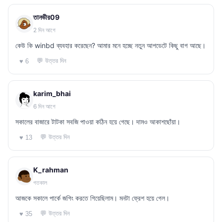
তানভীর09
2 দিন আগে
কেউ কি winbd ব্যবহার করেছেন? আমার মনে হচ্ছে নতুন আপডেটে কিছু বাগ আছে।
💬 উত্তর দিন
♥ 6
karim_bhai
6 দিন আগে
সকালের বাজারে টাটকা সবজি পাওয়া কঠিন হয়ে গেছে। দামও আকাশছোঁয়া।
💬 উত্তর দিন
♥ 13
K_rahman
গতকাল
আজকে সকালে পার্কে জগিং করতে গিয়েছিলাম। মনটা ফ্রেশ হয়ে গেল।
💬 উত্তর দিন
♥ 35